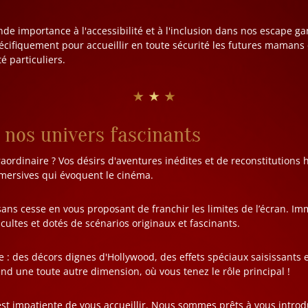
e importance à l'accessibilité et à l'inclusion dans nos escape g
écifiquement pour accueillir en toute sécurité les futures mamans
é particuliers.
★ ★ ★
 nos univers fascinants
raordinaire ? Vos désirs d'aventures inédites et de reconstitution
mersives qui évoquent le cinéma.
ns cesse en vous proposant de franchir les limites de l’écran. I
 cultes et dotés de scénarios originaux et fascinants.
e : des décors dignes d'Hollywood, des effets spéciaux saisissants
nd une toute autre dimension, où vous tenez le rôle principal !
st impatiente de vous accueillir. Nous sommes prêts à vous introd