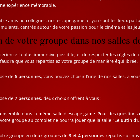
 une expérience mémorable.
entre amis ou collègues, nos escape game à Lyon sont les lieux parf
timulants, centrés autour de votre passion pour le cinéma et les je
n de votre groupe dans nos salles d
xpérience la plus immersive possible, et de respecter les règles de 
l faudra que vous répartissiez votre groupe de manière équilibrée.
posé de
6 personnes,
vous pouvez choisir l'une de nos salles, à vous
.
posé de
7 personnes
, deux choix s'offrent à vous :
s ensemble dans la même salle d'escape game. Pour des questions 
votre groupe au complet ne pourra jouer que la salle
"Le Butin d'E
 votre groupe en deux groupes de
3 et 4 personnes
répartis sur nos