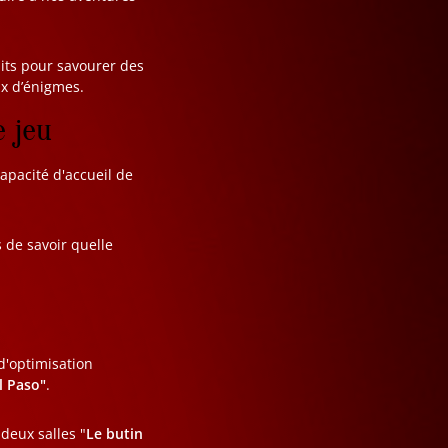
aits pour savourer des
ux d’énigmes.
e jeu
capacité d'accueil de
 de savoir quelle
d'optimisation
l Paso"
.
 deux salles "
Le butin