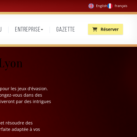
English
français
Réserver
u
Entreprise
Gazette
 Lyon
pour les jeux d'évasion.
Plongez-vous dans des
tiveront par des intrigues
 et résoudre des
rfaite adaptée à vos