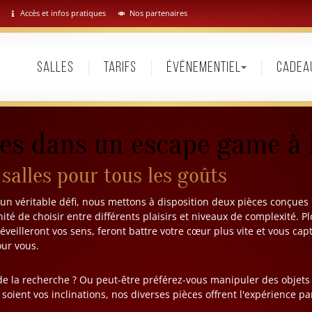
Accès et infos pratiques
Nos partenaires
Salles
Tarifs
Événementiel
Cadea
es dans un escape game à
 salles pour tous les goûts
un véritable défi, nous mettons à disposition deux pièces conçues 
nité de choisir entre différents plaisirs et niveaux de complexité. 
éveilleront vos sens, feront battre votre cœur plus vite et vous cap
ur vous.
e la recherche ? Ou peut-être préférez-vous manipuler des objets
oient vos inclinations, nos diverses pièces offrent l'expérience pa