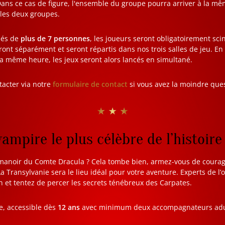
Dans ce cas de figure, l'ensemble du groupe pourra arriver à la mê
 les deux groupes.
sés de
plus de 7 personnes
, les joueurs seront obligatoirement sci
eront séparément et seront répartis dans nos trois salles de jeu. E
la même heure, les jeux seront alors lancés en simultané.
tacter via notre
formulaire de contact
si vous avez la moindre que
★ ★ ★
vampire le plus célèbre de l’histoire
 manoir du Comte Dracula ? Cela tombe bien, armez-vous de courag
a Transylvanie sera le lieu idéal pour votre aventure. Experts de l’
n et tentez de percer les secrets ténébreux des Carpates.
e, accessible dès
12 ans
avec minimum deux accompagnateurs adul