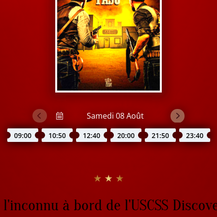
09:00
10:50
12:40
20:00
21:50
23:40
★ ★ ★
l'inconnu à bord de l'USCSS Discov