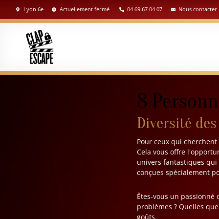
Lyon 6e
Actuellement fermé
04 69 67 04 07
Nous contacter
8 Personn
Diversité des
Pour ceux qui cherchent 
Cela vous offre l'opportu
univers fantastiques qui 
conçues spécialement po
Êtes-vous un passionné d
problèmes ? Quelles que s
goûts.