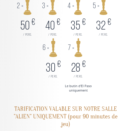
2
3
4
5
×
×
×
×
€
€
€
€
50
40
35
32
/ pers.
/ pers.
/ pers.
/ pers.
6
7
×
×
€
€
30
28
/ pers.
/ pers.
Le butin d'El Paso
uniquement
TARIFICATION VALABLE SUR NOTRE SALLE
"ALIEN" UNIQUEMENT (pour 90 minutes de
jeu)