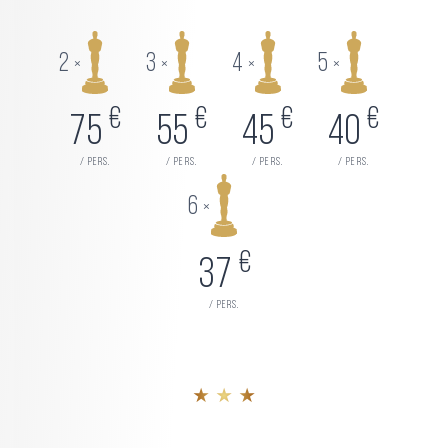
2
3
4
5
×
×
×
×
€
€
€
€
75
55
45
40
/ pers.
/ pers.
/ pers.
/ pers.
6
×
€
37
/ pers.
★ ★ ★