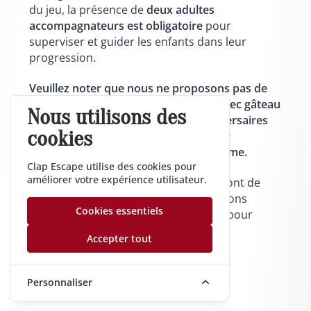
du jeu, la présence de
deux adultes
accompagnateurs est obligatoire
pour
superviser et guider les enfants dans leur
progression.
Veuillez noter que nous ne proposons pas de
privatisation de salle, ni de formule avec gâteau
Nous utilisons des
ou goûter : notre offre pour les anniversaires
cookies
enfants est exclusivement centrée sur
l'expérience immersive de l'escape game.
Clap Escape utilise des cookies pour
améliorer votre expérience utilisateur.
N'hésitez pas à nous contacter en amont de
votre réservation afin que nous puissions
Cookies essentiels
planifier le meilleur moment possible pour
votre évènement d’anniversaire.
Accepter tout
Contactez nous
Personnaliser