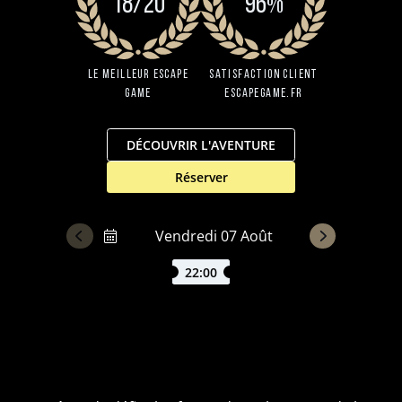
18/20
96%
Le Meilleur Escape
Satisfaction client
Game
EscapeGame.fr
DÉCOUVRIR L'AVENTURE
Réserver
22:00
Escape Game Dracula à Lyon : Explorez le Manoir du
célèbre Vampire