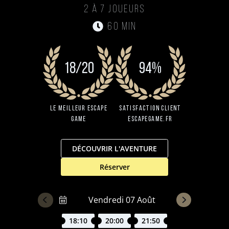
2 à 7 joueurs
60 min
18/20
94%
Le Meilleur Escape
Satisfaction client
Game
EscapeGame.fr
DÉCOUVRIR L'AVENTURE
Réserver
18:10
20:00
21:50