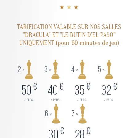
★ ★ ★
TARIFICATION VALABLE SUR NOS SALLES
"DRACULA" ET "LE BUTIN D'EL PASO"
UNIQUEMENT (pour 60 minutes de jeu)
2
3
4
5
×
×
×
×
€
€
€
€
50
40
35
32
/ pers.
/ pers.
/ pers.
/ pers.
6
7
×
×
€
€
30
28