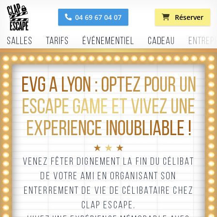
04 69 67 04 07
Réserver
Salles
Tarifs
Événementiel
Cadeau
Entrep
EVG À LYON : OPTEZ POUR UN
ESCAPE GAME ET VIVEZ UNE
EXPÉRIENCE INOUBLIABLE !
★ ★ ★
VENEZ FÊTER DIGNEMENT LA FIN DU CÉLIBAT
DE VOTRE AMI EN ORGANISANT SON
ENTERREMENT DE VIE DE CÉLIBATAIRE CHEZ
CLAP ESCAPE.