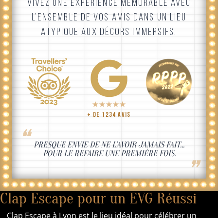
VIVEZ UNE EXPÉRIENCE MÉMORABLE AVEC
L’ENSEMBLE DE VOS AMIS DANS UN LIEU
ATYPIQUE AUX DÉCORS IMMERSIFS.
+ DE 1234 AVIS
❝
PRESQUE ENVIE DE NE L'AVOIR JAMAIS FAIT...
POUR
LE REFAIRE
UNE PREMIÈRE FOIS
.
❞
Clap Escape pour un EVG Réussi
Clap Escape à Lyon est le lieu idéal pour célébrer un