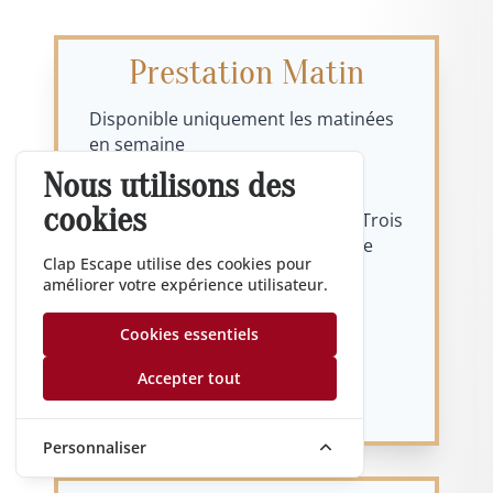
Prestation Matin
Disponible uniquement les matinées
en semaine
Nous utilisons des
En option et sur demande : petit
cookies
déjeuner chez notre partenaire "Trois
Fois M" : viennoiseries, café, jus de
Clap Escape utilise des cookies pour
fruit
améliorer votre expérience utilisateur.
En option et sur demande :
Cookies essentiels
restauration le midi chez notre
partenaire "Trois Fois M"
Accepter tout
Personnaliser