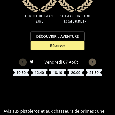
Le Meilleur Escape
Satisfaction client
Game
EscapeGame.fr
DÉCOUVRIR L'AVENTURE
Réserver
10:50
12:40
18:10
20:00
21:50
Escape Game Far West à Lyon : Le Butin d'el Paso
vous attend
Avis aux pistoleros et aux chasseurs de primes : une