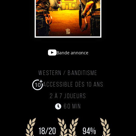
Bande annonce
Western / Banditisme
10
Accessible dès 10 ans
2 à 7 joueurs
60 min
18/20
94%