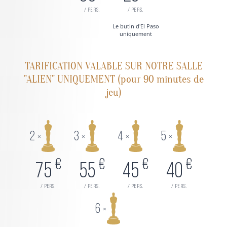
/ pers.
/ pers.
Le butin d'El Paso
uniquement
TARIFICATION VALABLE SUR NOTRE SALLE
"ALIEN" UNIQUEMENT (pour 90 minutes de
jeu)
2
3
4
5
×
×
×
×
€
€
€
€
75
55
45
40
/ pers.
/ pers.
/ pers.
/ pers.
6
×