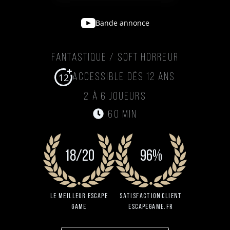
Bande annonce
Fantastique / Soft Horreur
12
Accessible dès 12 ans
2 à 6 joueurs
60 min
18/20
96%
Le Meilleur Escape
Satisfaction client
Game
EscapeGame.fr