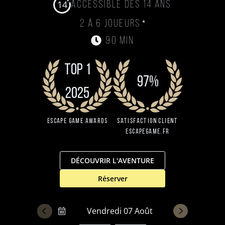
14
Accessible dès 14 ans
*
2 à 6 joueurs
90 min
TOP 1
97%
2025
Escape Game Awards
Satisfaction client
EscapeGame.fr
DÉCOUVRIR L'AVENTURE
Réserver