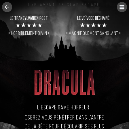
Une aventure Clap Escape
Le Transylvanien Post
Le Voïvode déchainé
★★★★★
★★★★★
« Horriblement divin »
« Magnifiquement sanglant »
L'escape game horreur :
Oserez vous pénétrer dans l’antre
de la bête pour découvrir ses plus