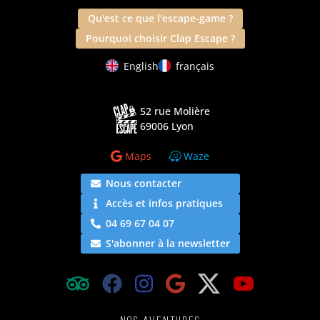
Qu'est ce que l'escape-game ?
Pourquoi choisir Clap Escape ?
English
français
52 rue Molière
69006 Lyon
Maps
Waze
Nous contacter
Accès et infos pratiques
04 69 67 04 07
S'abonner à la newsletter