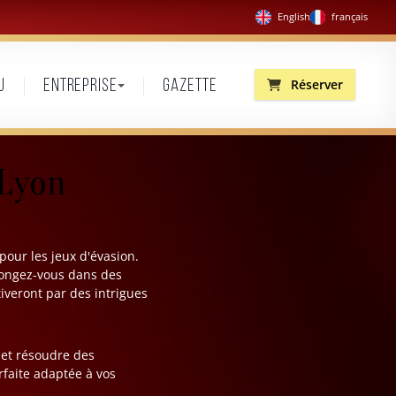
English
français
Réserver
u
Entreprise
Gazette
 Lyon
pour les jeux d'évasion.
Plongez-vous dans des
tiveront par des intrigues
 et résoudre des
rfaite adaptée à vos