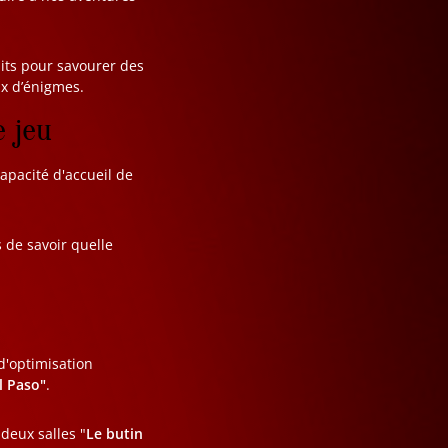
aits pour savourer des
ux d’énigmes.
e jeu
capacité d'accueil de
 de savoir quelle
d'optimisation
l Paso"
.
 deux salles "
Le butin