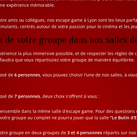
 une expérience mémorable.
entre amis ou collègues, nos escape game à Lyon sont les lieux parf
timulants, centrés autour de votre passion pour le cinéma et les je
n de votre groupe dans nos salles d
xpérience la plus immersive possible, et de respecter les règles de 
l faudra que vous répartissiez votre groupe de manière équilibrée.
posé de
6 personnes,
vous pouvez choisir l'une de nos salles, à vous
.
posé de
7 personnes
, deux choix s'offrent à vous :
s ensemble dans la même salle d'escape game. Pour des questions 
votre groupe au complet ne pourra jouer que la salle
"Le Butin d'E
 votre groupe en deux groupes de
3 et 4 personnes
répartis sur nos