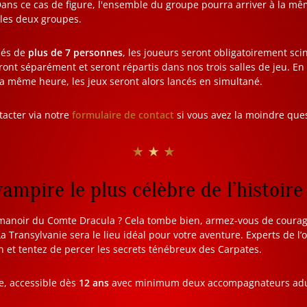
Dans ce cas de figure, l'ensemble du groupe pourra arriver à la mê
 les deux groupes.
sés de
plus de 7 personnes
, les joueurs seront obligatoirement sci
eront séparément et seront répartis dans nos trois salles de jeu. E
la même heure, les jeux seront alors lancés en simultané.
tacter via notre
formulaire de contact
si vous avez la moindre que
★ ★ ★
vampire le plus célèbre de l’histoire
 manoir du Comte Dracula ? Cela tombe bien, armez-vous de courag
a Transylvanie sera le lieu idéal pour votre aventure. Experts de l’
n et tentez de percer les secrets ténébreux des Carpates.
e, accessible dès
12 ans
avec minimum deux accompagnateurs adul