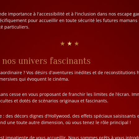
e importance à l'accessibilité et à l'inclusion dans nos escape g
écifiquement pour accueillir en toute sécurité les futures mamans
é particuliers.
★ ★ ★
 nos univers fascinants
raordinaire ? Vos désirs d'aventures inédites et de reconstitution
mersives qui évoquent le cinéma.
ns cesse en vous proposant de franchir les limites de l’écran. I
 cultes et dotés de scénarios originaux et fascinants.
e : des décors dignes d'Hollywood, des effets spéciaux saisissants
nd une toute autre dimension, où vous tenez le rôle principal !
st impatiente de vous accueillir. Nous sommes prêts à vous introd