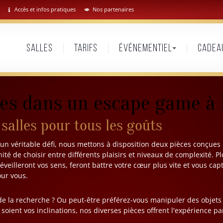
Accès et infos pratiques
Nos partenaires
Salles
Tarifs
Événementiel
Cadea
es dans un escape game à
 salles pour tous les goûts
un véritable défi, nous mettons à disposition deux pièces conçues 
nité de choisir entre différents plaisirs et niveaux de complexité. 
éveilleront vos sens, feront battre votre cœur plus vite et vous cap
ur vous.
e la recherche ? Ou peut-être préférez-vous manipuler des objets
oient vos inclinations, nos diverses pièces offrent l'expérience pa