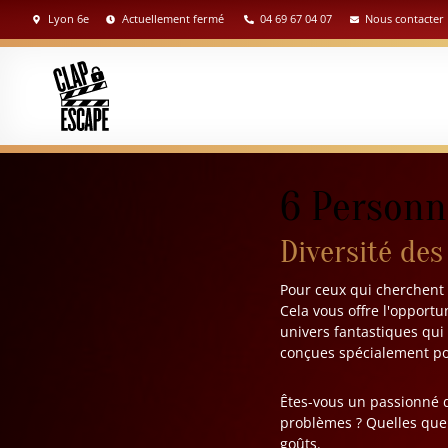
Lyon 6e
Actuellement fermé
04 69 67 04 07
Nous contacter
6 Personn
Diversité des
Pour ceux qui cherchent 
Cela vous offre l'opportu
univers fantastiques qui 
conçues spécialement po
Êtes-vous un passionné d
problèmes ? Quelles que s
goûts.