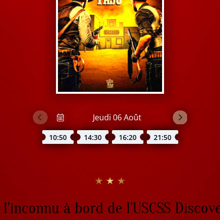
10:50
14:30
16:20
21:50
★ ★ ★
l'inconnu à bord de l'USCSS Discov