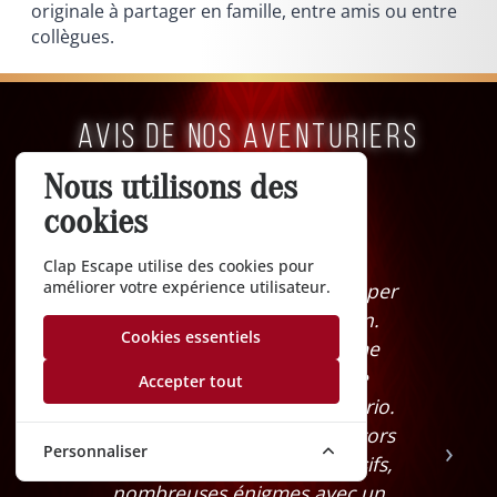
originale à partager en famille, entre amis ou entre
collègues.
Avis de nos aventuriers
POUR NOS ESCAPE ROOM
Nous utilisons des
cookies
Clap Escape utilise des cookies pour
améliorer votre expérience utilisateur.
Salle Dracula faite à deux. Super
expérience du début à la fin.
Cookies essentiels
Excellent accueil par le game
master, mise en ambiance
Accepter tout
parfaite avec un super scénario.
Salle incroyable avec des décors
‹
›
Personnaliser
vraiment travaillés et immersifs,
nombreuses énigmes avec un