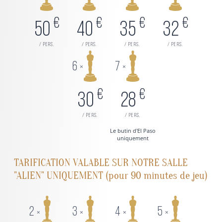
€
€
€
€
50
40
35
32
/ pers.
/ pers.
/ pers.
/ pers.
6
7
×
×
€
€
30
28
/ pers.
/ pers.
Le butin d'El Paso
uniquement
TARIFICATION VALABLE SUR NOTRE SALLE
"ALIEN" UNIQUEMENT (pour 90 minutes de jeu)
2
3
4
5
×
×
×
×