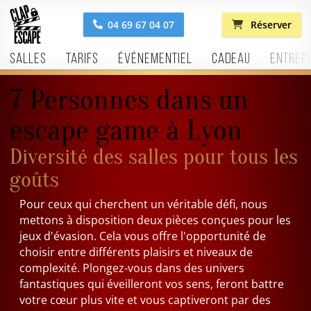
04 69 67 04 07
Réserver
Salles
Tarifs
Événementiel
Cadeau
Entrep
7 Personnes dans un
escape game à Lyon
Diversité des salles pour tous les
goûts
Pour ceux qui cherchent un véritable défi, nous
mettons à disposition deux pièces conçues pour les
jeux d'évasion. Cela vous offre l'opportunité de
choisir entre différents plaisirs et niveaux de
complexité. Plongez-vous dans des univers
fantastiques qui éveilleront vos sens, feront battre
votre cœur plus vite et vous captiveront par des