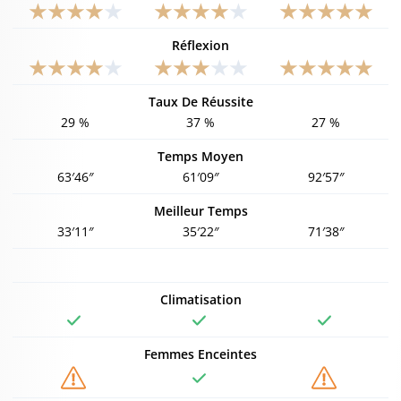
Réflexion
Taux De Réussite
29 %
37 %
27 %
Temps Moyen
63′46″
61′09″
92′57″
Meilleur Temps
33′11″
35′22″
71′38″
Climatisation
Femmes Enceintes