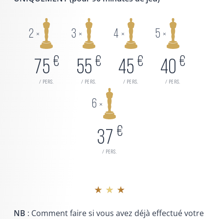
2
3
4
5
×
×
×
×
€
€
€
€
75
55
45
40
/ pers.
/ pers.
/ pers.
/ pers.
6
×
€
37
/ pers.
★ ★ ★
NB
: Comment faire si vous avez déjà effectué votre