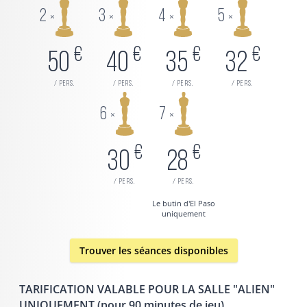
2
3
4
5
×
×
×
×
€
€
€
€
50
40
35
32
/ pers.
/ pers.
/ pers.
/ pers.
6
7
×
×
€
€
30
28
/ pers.
/ pers.
Le butin d'El Paso
uniquement
Trouver les séances disponibles
TARIFICATION VALABLE POUR LA SALLE "ALIEN"
UNIQUEMENT (pour 90 minutes de jeu)