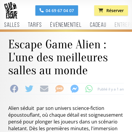
04 69 67 04 07
Réserver
Salles
Tarifs
Événementiel
Cadeau
Entrep
Escape Game Alien :
L'une des meilleures
salles au monde
Publié il y a 1 an
Alien séduit par son univers science-fiction
époustouflant, où chaque détail est soigneusement
pensé pour plonger les joueurs dans un scénario
haletant. Dès les premières minutes, l'immersion