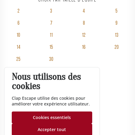
Choix par taille d'équipe
2
3
4
5
6
7
8
9
10
11
12
13
14
15
16
20
25
30
Nous utilisons des
Salles
cookies
Tarifs
Événementiel
Clap Escape utilise des cookies pour
améliorer votre expérience utilisateur.
Cadeau
Entreprise
Cookies essentiels
Gazette
Accepter tout