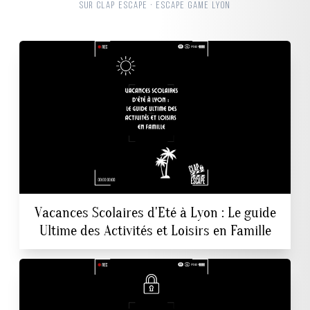
SUR CLAP ESCAPE · ESCAPE GAME LYON
Vacances Scolaires d'Eté à Lyon : Le guide
Ultime des Activités et Loisirs en Famille