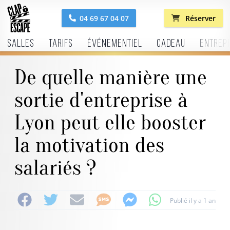
04 69 67 04 07
Réserver
Salles
Tarifs
Événementiel
Cadeau
Entrep
De quelle manière une
sortie d'entreprise à
Lyon peut elle booster
la motivation des
salariés ?
Publié il y a 1 an