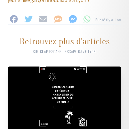
jeune fille/garçon inoubliable à Lyon ?
Publié il y a 1 an
Retrouvez plus d'articles
SUR CLAP ESCAPE · ESCAPE GAME LYON