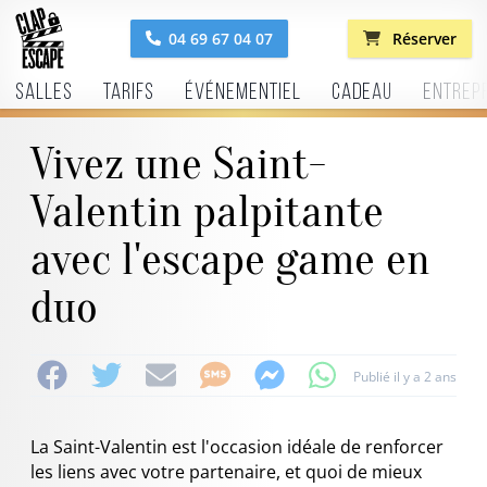
04 69 67 04 07
Réserver
Salles
Tarifs
Événementiel
Cadeau
Entrep
Vivez une Saint-
Valentin palpitante
avec l'escape game en
duo
Publié il y a 2 ans
La Saint-Valentin est l'occasion idéale de renforcer
les liens avec votre partenaire, et quoi de mieux