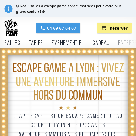
❄️ Nos 3 salles d'escape game sont climatisées pour votre plus
grand confort ! ❄️
04 69 67 04 07
Réserver
Salles
Tarifs
Événementiel
Cadeau
Entrep
ESCAPE GAME À LYON : VIVEZ
UNE AVENTURE IMMERSIVE
HORS DU COMMUN
★ ★ ★
CLAP ESCAPE EST UN
ESCAPE GAME
SITUÉ AU
CŒUR DE
LYON 6
PROPOSANT
3
AVENTURES
IMMERSIVES
RÉCOMPENSÉES