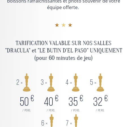
boissons rafraichissantes et photo souvenir de votre
équipe offerte.
★ ★ ★
TARIFICATION VALABLE SUR NOS SALLES
"DRACULA" et "LE BUTIN D'EL PASO" UNIQUEMENT
(pour 60 minutes de jeu)
2
3
4
5
×
×
×
×
€
€
€
€
50
40
35
32
/ pers.
/ pers.
/ pers.
/ pers.
6
7
×
×