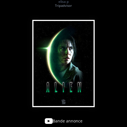
elisa p
Tripadvisor
Bande annonce