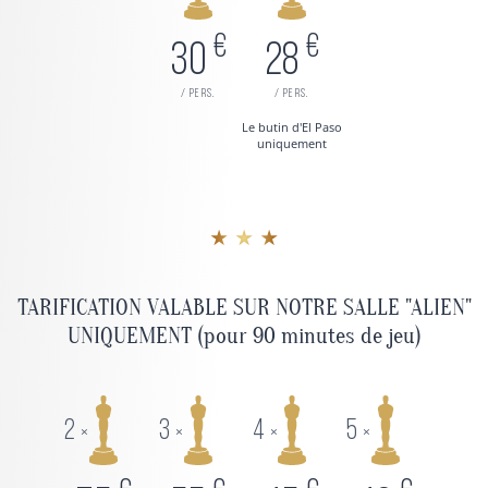
€
€
30
28
/ pers.
/ pers.
Le butin d'El Paso
uniquement
★ ★ ★
TARIFICATION VALABLE SUR NOTRE SALLE "ALIEN"
UNIQUEMENT (pour 90 minutes de jeu)
2
3
4
5
×
×
×
×