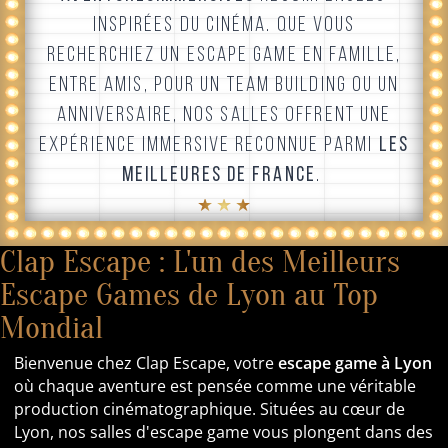
INSPIRÉES DU CINÉMA. QUE VOUS
RECHERCHIEZ UN ESCAPE GAME EN FAMILLE,
ENTRE AMIS, POUR UN TEAM BUILDING OU UN
ANNIVERSAIRE, NOS SALLES OFFRENT UNE
EXPÉRIENCE IMMERSIVE RECONNUE PARMI
LES
MEILLEURES DE FRANCE
.
★ ★ ★
Clap Escape : L'un des Meilleurs
Escape Games de Lyon au Top
Mondial
Bienvenue chez Clap Escape, votre
escape game à Lyon
où chaque aventure est pensée comme une véritable
production cinématographique. Situées au cœur de
Lyon, nos salles d'escape game vous plongent dans des