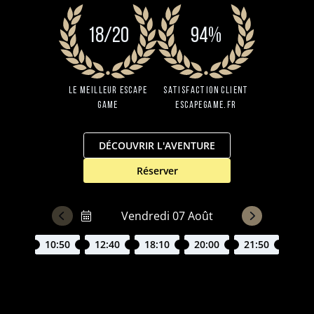
18/20
94%
Le Meilleur Escape
Satisfaction client
Game
EscapeGame.fr
DÉCOUVRIR L'AVENTURE
Réserver
10:50
12:40
18:10
20:00
21:50
Le Butin d'el Paso : Poussez les portes de notre