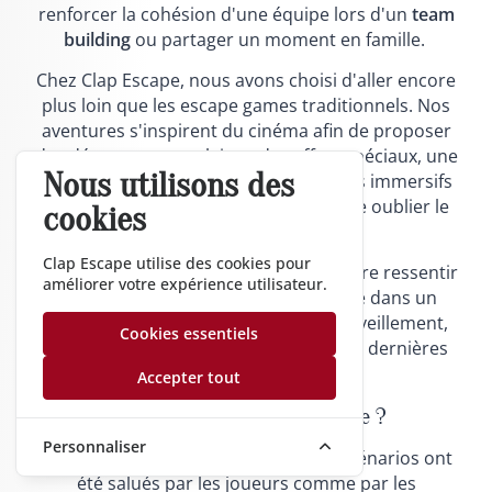
renforcer la cohésion d'une équipe lors d'un
team
building
ou partager un moment en famille.
Chez Clap Escape, nous avons choisi d'aller encore
plus loin que les escape games traditionnels. Nos
aventures s'inspirent du cinéma afin de proposer
des décors spectaculaires, des effets spéciaux, une
Nous utilisons des
mise en scène soignée et des scénarios immersifs
où chaque détail contribue à vous faire oublier le
cookies
monde extérieur.
Clap Escape utilise des cookies pour
Chaque mission a été imaginée pour faire ressentir
améliorer votre expérience utilisateur.
aux joueurs les mêmes émotions que dans un
véritable film : tension, surprise, émerveillement,
Cookies essentiels
coopération et satisfaction lorsque les dernières
énigmes sont résolues.
Accepter tout
Pourquoi Choisir Clap Escape ?
Personnaliser
Des aventures récompensées :
Nos scénarios ont
été salués par les joueurs comme par les