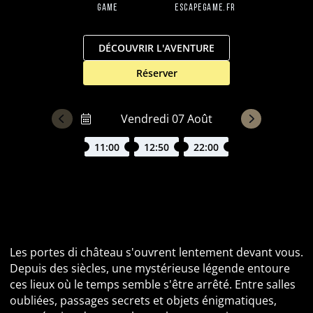
Game
EscapeGame.fr
DÉCOUVRIR L'AVENTURE
Réserver
11:00
12:50
22:00
Dracula : Osez pénétrer dans le château du prince
des ténèbres
Les portes di château s'ouvrent lentement devant vous.
Depuis des siècles, une mystérieuse légende entoure
ces lieux où le temps semble s'être arrêté. Entre salles
oubliées, passages secrets et objets énigmatiques,