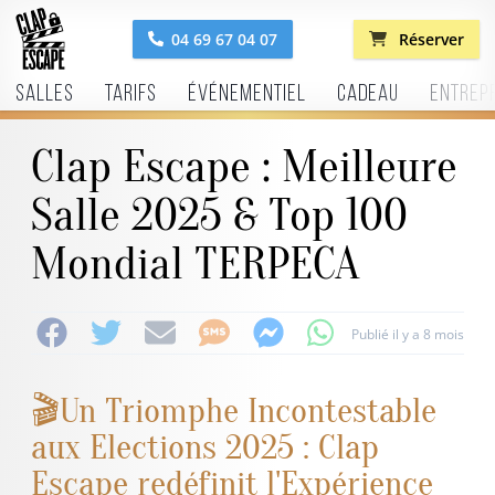
04 69 67 04 07
Réserver
Salles
Tarifs
Événementiel
Cadeau
Entrep
Clap Escape : Meilleure
Salle 2025 & Top 100
Mondial TERPECA
Publié il y a 8 mois
🎬Un Triomphe Incontestable
aux Elections 2025 : Clap
Escape redéfinit l'Expérience