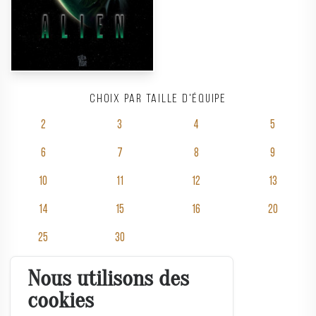
Choix par taille d'équipe
2
3
4
5
6
7
8
9
10
11
12
13
14
15
16
20
25
30
Nous utilisons des
Salles
cookies
Tarifs