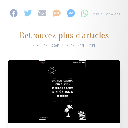
Publié il y a 4 ans
Retrouvez plus d'articles
SUR CLAP ESCAPE · ESCAPE GAME LYON