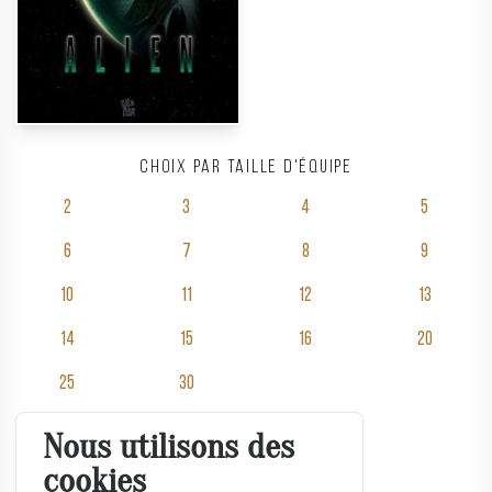
Choix par taille d'équipe
2
3
4
5
6
7
8
9
10
11
12
13
14
15
16
20
25
30
Nous utilisons des
Salles
cookies
Tarifs