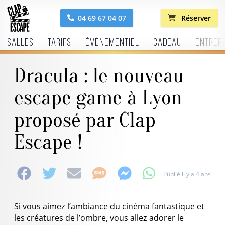
04 69 67 04 07
Réserver
Salles
Tarifs
Événementiel
Cadeau
Entrep
Dracula : le nouveau
escape game à Lyon
proposé par Clap
Escape !
Publié il y a 4 ans
Si vous aimez l’ambiance du cinéma fantastique et
les créatures de l’ombre, vous allez adorer le