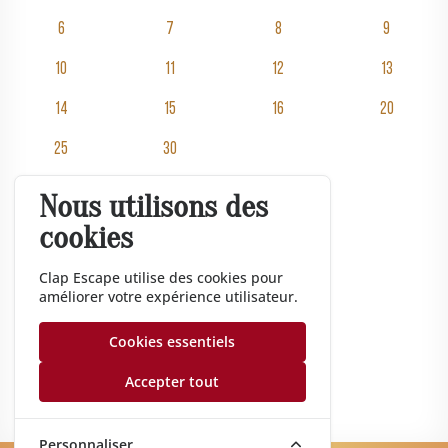
6
7
8
9
10
11
12
13
14
15
16
20
25
30
Nous utilisons des
Salles
cookies
Tarifs
Événementiel
Clap Escape utilise des cookies pour
améliorer votre expérience utilisateur.
Cadeau
Entreprise
Cookies essentiels
Gazette
Accepter tout
Nos conseils
Personnaliser