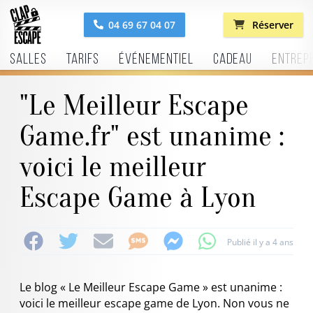
04 69 67 04 07
Réserver
Salles
Tarifs
Événementiel
Cadeau
Entrep
"Le Meilleur Escape
Game.fr" est unanime :
voici le meilleur
Escape Game à Lyon
Publié il y a 4 ans
Le blog « Le Meilleur Escape Game »
est unanime :
voici le meilleur escape game de Lyon. Non vous ne