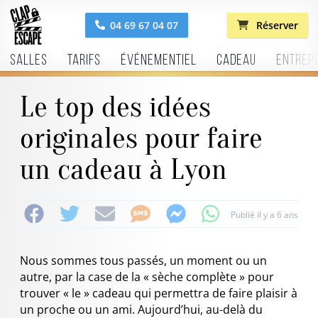
04 69 67 04 07
Réserver
Salles
Tarifs
Événementiel
Cadeau
Entrep
Le top des idées
originales pour faire
un cadeau à Lyon
Publié il y a 6 ans
Nous sommes tous passés, un moment ou un
autre, par la case de la « sèche complète » pour
trouver « le » cadeau qui permettra de faire plaisir à
un proche ou un ami. Aujourd’hui, au-delà du