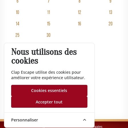
6
7
8
9
10
11
12
13
14
15
16
20
25
30
Nous utilisons des
Salles
cookies
Tarifs
Événementiel
Clap Escape utilise des cookies pour
améliorer votre expérience utilisateur.
Cadeau
Entreprise
Cookies essentiels
Gazette
Accepter tout
Nos conseils
Personnaliser
Conditions générales de vente
·
Mentions légales