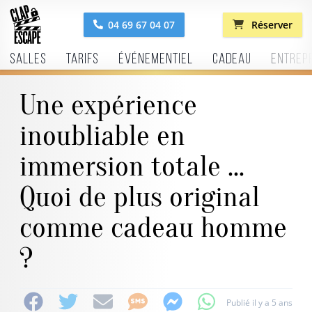
04 69 67 04 07
Réserver
Salles
Tarifs
Événementiel
Cadeau
Entrep
Une expérience
inoubliable en
immersion totale …
Quoi de plus original
comme cadeau homme
?
Publié il y a 5 ans