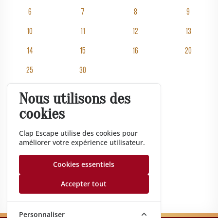
6
7
8
9
10
11
12
13
14
15
16
20
25
30
Nous utilisons des
Salles
cookies
Tarifs
Événementiel
Clap Escape utilise des cookies pour
améliorer votre expérience utilisateur.
Cadeau
Entreprise
Cookies essentiels
Gazette
Accepter tout
Nos conseils
Personnaliser