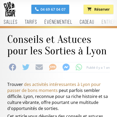
04 69 67 04 07
Réserver
Salles
Tarifs
Événementiel
Cadeau
Entrep
Conseils et Astuces
pour les Sorties à Lyon
Publié il y a 1 an
Trouver
des activités intéressantes à Lyon pour
passer de bons moments
peut parfois sembler
difficile. Lyon, reconnue pour sa riche histoire et sa
culture vibrante, offre pourtant une multitude
d'opportunités de sorties.
Cet article vous dévoilera des conseils et astuces