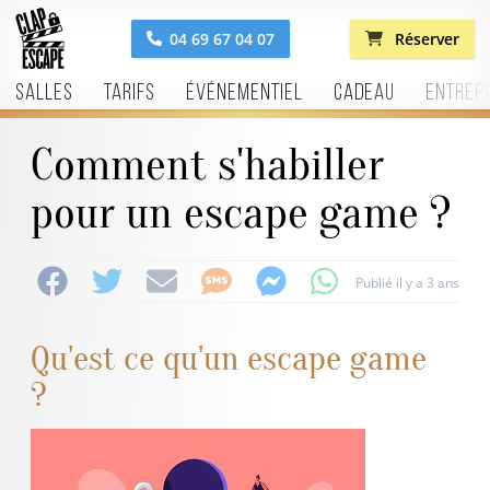
04 69 67 04 07
Réserver
Salles
Tarifs
Événementiel
Cadeau
Entrep
Comment s'habiller
pour un escape game ?
Publié il y a 3 ans
Qu'est ce qu'un escape game
?