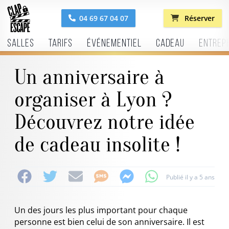
04 69 67 04 07
Réserver
Salles
Tarifs
Événementiel
Cadeau
Entrep
Un anniversaire à
organiser à Lyon ?
Découvrez notre idée
de cadeau insolite !
Publié il y a 5 ans
Un des jours les plus important pour chaque
personne est bien celui de son anniversaire. Il est